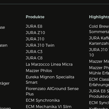
Produkte
Highlight
JURA E8
Cold Brew
use
Sommert
JURA Z10
JURA Kaff
JURA J10
Kartenzah
aten
JURA J10 Twin
JURA J10 
JURA C3
10
JURA C8
Mazzer Min
La Marzocco Linea Micra
Mazzer Phi
Mazzer Philos
Mühle Erf
Eureka Mignon Specialita
ECM Class
Smart
räger
Erfahrunge
Fiorenzato AllGround Sense
JURA E8 S
Plus
Produktvo
ECM Synchronika
ECM Synch
ECM Mechanika VI Slim
tionen