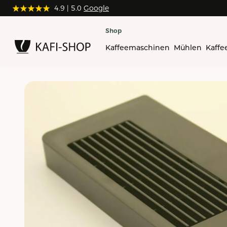
4.9
4.9
| 5.0
| 5.0
Google
Google
Shop
Kaffeemaschinen
Mühlen
Kaffe