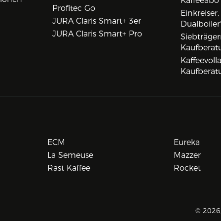
Kaffeeabo
Profitec Go
Einkreiser
JURA Claris Smart+ 3er
Dualboiler
JURA Claris Smart+ Pro
Siebträge
Kaufberat
Kaffeevol
Kaufberat
ECM
Eureka
La Semeuse
Mazzer
Rast Kaffee
Rocket
© 2026