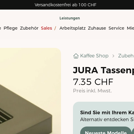
Versandkostenfrei ab 100 CHF
Leistungen
e
Pflege
Zubehör
Sales
/
Arbeitsplatz
Zuhause
Service
Mi
Kaffee Shop
Zubeh
JURA Tassenp
7.35
CHF
Preis inkl. Mwst.
Sind Sie mit Ihrem Ka
Alternativ entdecken S
Neueste Modelle