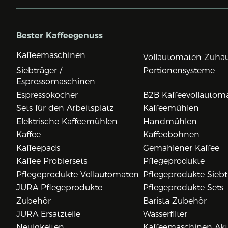
Bester Kaffeegenuss
Kaffeemaschinen
Vollautomaten Zuha
Siebträger /
Portionensysteme
Espressomaschinen
Espressokocher
B2B Kaffeevollautom
Sets für den Arbeitsplatz
Kaffeemühlen
Elektrische Kaffeemühlen
Handmühlen
Kaffee
Kaffeebohnen
Kaffeepads
Gemahlener Kaffee
Kaffee Probiersets
Pflegeprodukte
Pflegeprodukte Vollautomaten
Pflegeprodukte Siebt
JURA Pflegeprodukte
Pflegeprodukte Sets
Zubehör
Barista Zubehör
JURA Ersatzteile
Wasserfilter
Neuigkeiten
Kaffeemaschinen Ak