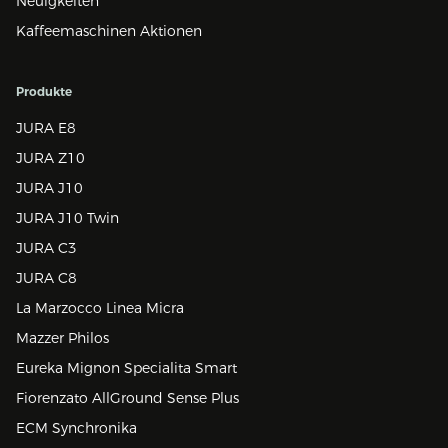
Neuigkeiten
Kaffeemaschinen Aktionen
Produkte
JURA E8
JURA Z10
JURA J10
JURA J10 Twin
JURA C3
JURA C8
La Marzocco Linea Micra
Mazzer Philos
Eureka Mignon Specialita Smart
Fiorenzato AllGround Sense Plus
ECM Synchronika