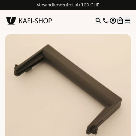
Versandkostenfrei ab 100 CHF
4.9
| 5.0
Google
Open opti