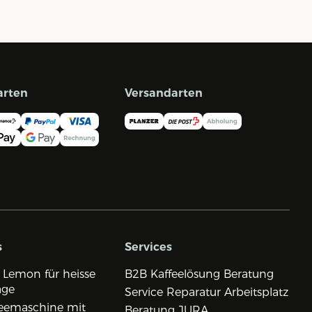
arten
Versandarten
s
Services
 Lemon für heisse
B2B Kaffeelösung Beratung
age
Service Reparatur Arbeitsplatz
eemaschine mit
Beratung JURA