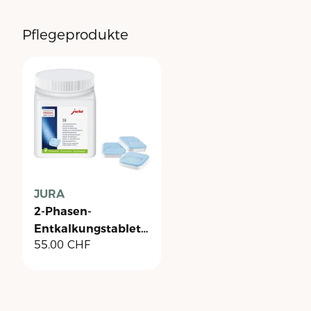
Pflegeprodukte
JURA
2-Phasen-
Entkalkungstabletten
55.00
CHF
- Dose à 36 Stück