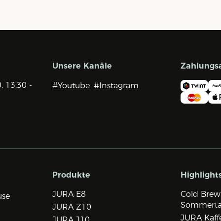
Unsere Kanäle
Zahlungs
0, 13:30 -
#Youtube
#Instagram
Produkte
Highlight
JURA E8
Cold Brew
use
Sommert
JURA Z10
JURA Kaff
JURA J10