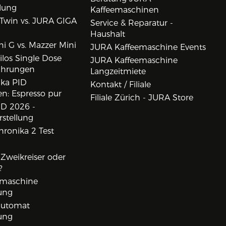
lung
Kaffeemaschinen
Twin vs. JURA GIGA
Service & Reparatur -
Haushalt
i G vs. Mazzer Mini
JURA Kaffeemaschine Events
los Single Dose
JURA Kaffeemaschine
ahrungen
Langzeitmiete
ika PID
Kontakt / Filiale
n: Espresso pur
Filiale Zürich - JURA Store
D 2026 -
rstellung
ronika 2 Test
, Zweikreiser oder
?
rmaschine
ung
lautomat
ung