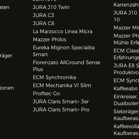
Kartenzah
aten
JURA J10 Twin
JURA J10 
JURA C3
10
JURA C8
Mazzer Min
La Marzocco Linea Micra
Mazzer Phi
Mazzer Philos
Mühle Erf
Eureka Mignon Specialita
ECM Class
Smart
räger
Erfahrunge
Fiorenzato AllGround Sense
JURA E8 S
Plus
Produktvo
ECM Synchronika
ECM Synch
ECM Mechanika VI Slim
tionen
Kaffeeabo
Profitec Go
Einkreiser
JURA Claris Smart+ 3er
Dualboiler
JURA Claris Smart+ Pro
Siebträge
Kaufberat
Kaffeevol
Kaufberat