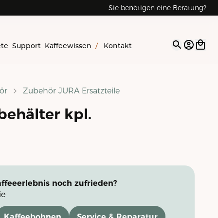
Sie benötigen eine Beratung?
ete
Support
Kaffeewissen
/
Kontakt
Open op
ör
Zubehör JURA Ersatzteile
ehälter kpl.
ffeeerlebnis noch zufrieden?
ie
Kaffeebohnen
Service & Reparatur