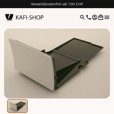
Versandkostenfrei ab 100 CHF
4.9
| 5.0
Google
Open opti