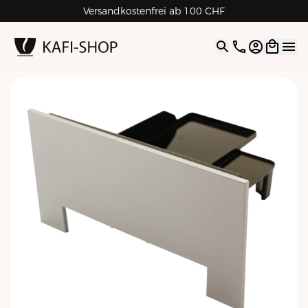
Rechnungskauf für Geschäftskunden
Versandkostenfrei ab 100 CHF
4.9
| 5.0
Google
Open opti