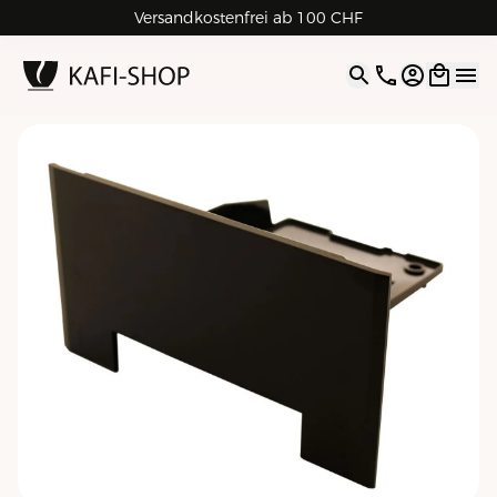
Versandkostenfrei ab 100 CHF
4.9
| 5.0
Google
Open opti