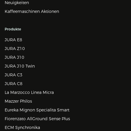
Neuigkeiten
Kaffeemaschinen Aktionen
Produkte
JURA E8
JURA Z10
JURA J10
JURA J10 Twin
JURA C3
JURA C8
La Marzocco Linea Micra
Mazzer Philos
Eureka Mignon Specialita Smart
Fiorenzato AllGround Sense Plus
ECM Synchronika