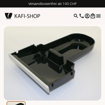
Versandkostenfrei ab 100 CHF
4.9
| 5.0
Google
Open opti