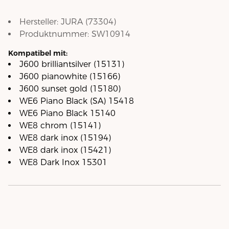
Hersteller:
JURA
(
73304
)
Produktnummer:
SW10914
Kompatibel mit:
J600 brilliantsilver (15131)
J600 pianowhite (15166)
J600 sunset gold (15180)
WE6 Piano Black (SA) 15418
WE6 Piano Black 15140
WE8 chrom (15141)
WE8 dark inox (15194)
WE8 dark inox (15421)
WE8 Dark Inox 15301