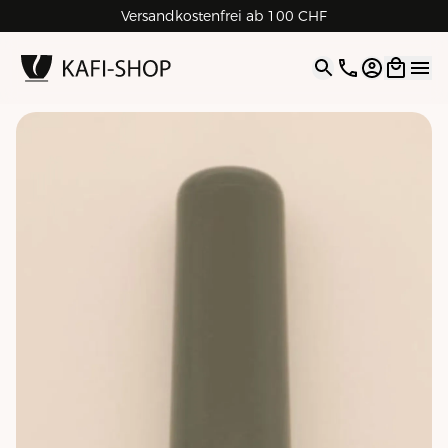
Versandkostenfrei ab 100 CHF
4.9
| 5.0
Google
Open opti