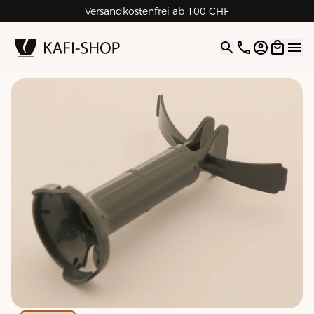
Versandkostenfrei ab 100 CHF
4.9
| 5.0
Google
Open opti