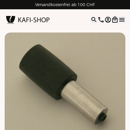
Versandkostenfrei ab 100 CHF
4.9
| 5.0
Google
Open opti