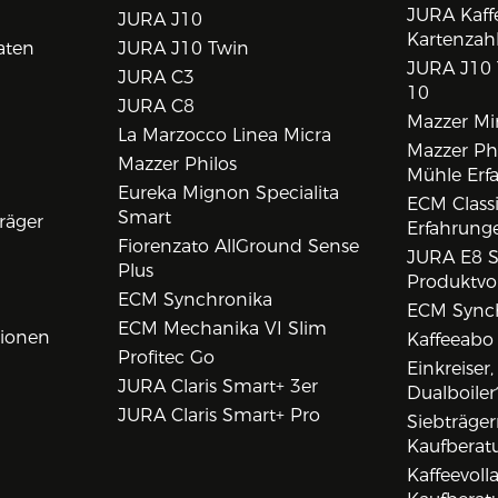
JURA Kaff
JURA J10
Kartenzah
aten
JURA J10 Twin
JURA J10 
JURA C3
10
JURA C8
Mazzer Min
La Marzocco Linea Micra
Mazzer Phi
Mazzer Philos
Mühle Erf
Eureka Mignon Specialita
ECM Class
Smart
räger
Erfahrunge
Fiorenzato AllGround Sense
JURA E8 S
Plus
Produktvo
ECM Synchronika
ECM Synch
ECM Mechanika VI Slim
tionen
Kaffeeabo
Profitec Go
Einkreiser
JURA Claris Smart+ 3er
Dualboiler
JURA Claris Smart+ Pro
Siebträge
Kaufberat
Kaffeevol