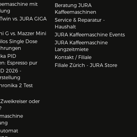
eemaschine mit
Beratung JURA
lung
Kaffeemaschinen
Twin vs. JURA GIGA
Service & Reparatur -
Haushalt
i G vs. Mazzer Mini
JURA Kaffeemaschine Events
los Single Dose
JURA Kaffeemaschine
ahrungen
Langzeitmiete
ika PID
Kontakt / Filiale
n: Espresso pur
Filiale Zürich - JURA Store
D 2026 -
rstellung
ronika 2 Test
, Zweikreiser oder
?
rmaschine
ung
lautomat