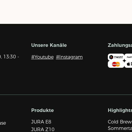
Unsere Kanäle
Zahlungs
0, 13:30 -
#Youtube
#Instagram
Produkte
Highlight
JURA E8
Cold Brew
use
Sommert
JURA Z10