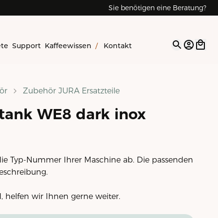
Sie benötigen eine Beratung?
ete
Support
Kaffeewissen
/
Kontakt
Open op
ör
Zubehör JURA Ersatzteile
tank WE8 dark inox
r die Typ-Nummer Ihrer Maschine ab. Die passenden
Beschreibung.
d, helfen wir Ihnen gerne weiter.