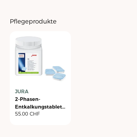
Pflegeprodukte
JURA
2-Phasen-
Entkalkungstabletten
55.00
CHF
- Dose à 36 Stück