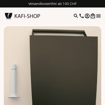
Versandkostenfrei ab 100 CHF
4.9
| 5.0
Google
Open opti