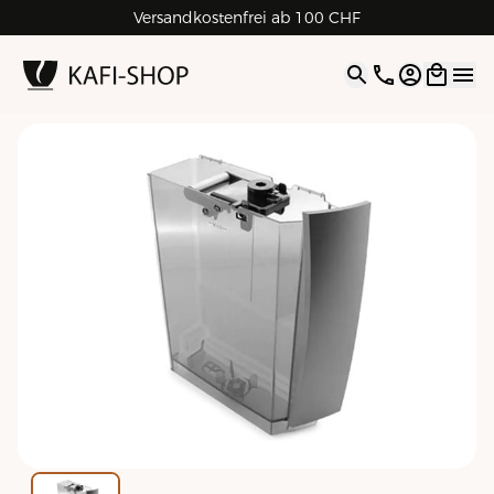
Versandkostenfrei ab 100 CHF
4.9
| 5.0
Google
Open opti