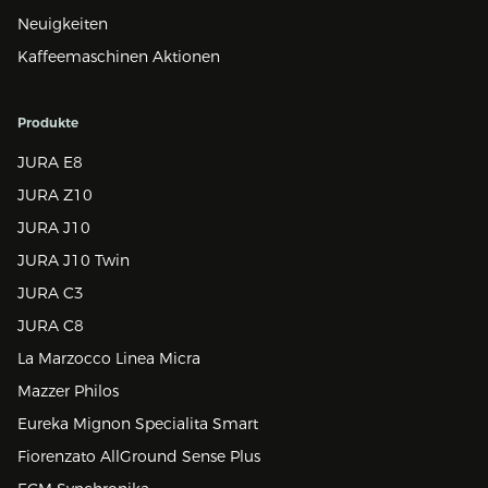
Neuigkeiten
Kaffeemaschinen Aktionen
Produkte
JURA E8
JURA Z10
JURA J10
JURA J10 Twin
JURA C3
JURA C8
La Marzocco Linea Micra
Mazzer Philos
Eureka Mignon Specialita Smart
Fiorenzato AllGround Sense Plus