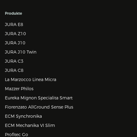
Produkte
JURA E8
JURA Z10
JURA J10
JURA J10 Twin
JURA C3
JURA C8
La Marzocco Linea Micra
Mazzer Philos
Eureka Mignon Specialita Smart
Fiorenzato AllGround Sense Plus
ECM Synchronika
ECM Mechanika VI Slim
Profitec Go