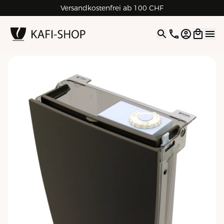
Rechnungskauf für Geschäftskunden
Versandkostenfrei ab 100 CHF
4.9
| 5.0
Google
Open opti