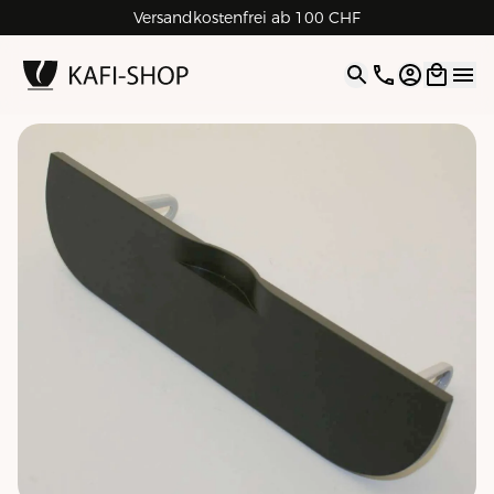
Versandkostenfrei ab 100 CHF
4.9
| 5.0
Google
Open opti