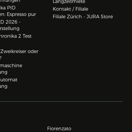
ahrungen
Langzeitmiete
ika PID
Kontakt / Filiale
n: Espresso pur
Filiale Zürich - JURA Store
D 2026 -
rstellung
ronika 2 Test
, Zweikreiser oder
?
rmaschine
ung
lautomat
ung
Fiorenzato