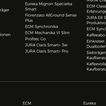
Mühle Erf
Eureka Mignon Specialita
ECM Class
Smart
räger
Erfahrunge
Fiorenzato AllGround Sense
JURA E8 S
Plus
Produktvo
ECM Synchronika
ECM Synch
ECM Mechanika VI Slim
tionen
Kaffeeabo
Profitec Go
Einkreiser
JURA Claris Smart+ 3er
Dualboiler
JURA Claris Smart+ Pro
Siebträge
Kaufberat
Kaffeevol
Kaufberat
ECM
Eureka