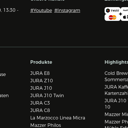
0, 13:30 -
#Youtube
#Instagram
Produkte
Highlight
JURA E8
Cold Brew
use
Sommert
JURA Z10
JURA Kaff
JURA J10
Kartenzah
aten
JURA J10 Twin
JURA J10 
JURA C3
10
JURA C8
Mazzer Min
La Marzocco Linea Micra
Mazzer Phi
Mazzer Philos