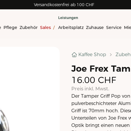
Versandkostenfrei ab 100 CHF
Leistungen
e
Pflege
Zubehör
Sales
/
Arbeitsplatz
Zuhause
Service
Mi
Kaffee Shop
Zubeh
Joe Frex Tam
16.00
CHF
Preis inkl. Mwst.
Der Tamper Griff Pop von 
pulverbeschichteter Alumi
Griff ist 70mm hoch. Dies
Unterteilen von Joe Frex 
Optik bringt einen neuen 