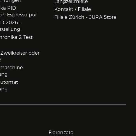
ahrungen
Langzeitmiete
ika PID
Kontakt / Filiale
n: Espresso pur
Filiale Zürich - JURA Store
D 2026 -
rstellung
ronika 2 Test
, Zweikreiser oder
?
rmaschine
ung
lautomat
ung
Fiorenzato