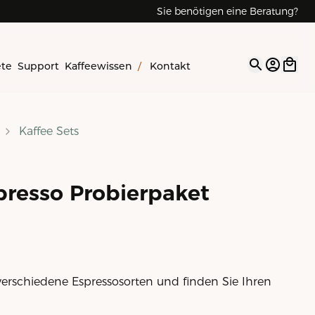
Sie benötigen eine Beratung?
ete
Support
Kaffeewissen
/
Kontakt
Open op
Kaffee Sets
presso Probierpaket
verschiedene Espressosorten und finden Sie Ihren