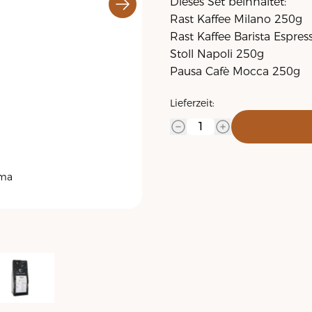
Dieses Set beinhaltet:
Rast Kaffee Milano 250g
Rast Kaffee Barista Espre
Stoll Napoli 250g
Pausa Cafè Mocca 250g
Lieferzeit:
Rast Kaffee
oma
Barista Espresso 250g
7.80
CHF
100% / 0% (Arabica / Robusta)
Perfekte Mischung für Espress
Bietet auch im Cappuccino 