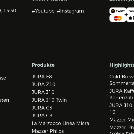
0, 13:30 -
#Youtube
#Instagram
Produkte
Highlight
JURA E8
Cold Brew
use
Sommert
JURA Z10
JURA Kaff
JURA J10
Kartenzah
aten
JURA J10 Twin
JURA J10 
JURA C3
10
JURA C8
Mazzer Min
La Marzocco Linea Micra
Mazzer Phi
Mazzer Philos