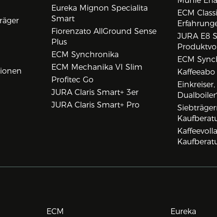
Mühle Erf
Eureka Mignon Specialita
ECM Class
Smart
räger
Erfahrunge
Fiorenzato AllGround Sense
JURA E8 S
Plus
Produktvo
ECM Synchronika
ECM Synch
ECM Mechanika VI Slim
tionen
Kaffeeabo
Profitec Go
Einkreiser
JURA Claris Smart+ 3er
Dualboiler
JURA Claris Smart+ Pro
Siebträge
Kaufberat
Kaffeevol
Kaufberat
ECM
Eureka