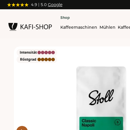
4.9
4.9
| 5.0
| 5.0
Google
Google
Shop
Kaffeemaschinen
Mühlen
Kaffe
Intensität
Röstgrad