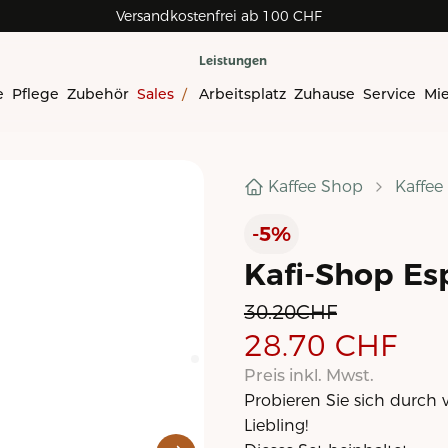
Versandkostenfrei ab 100 CHF
Leistungen
e
Pflege
Zubehör
Sales
/
Arbeitsplatz
Zuhause
Service
Mi
Intensität
Kaffee Shop
Kaffee
Röstgrad
-5%
Kafi-Shop Es
30.20
CHF
28.70
CHF
Preis inkl. Mwst.
Probieren Sie sich durch 
Liebling!