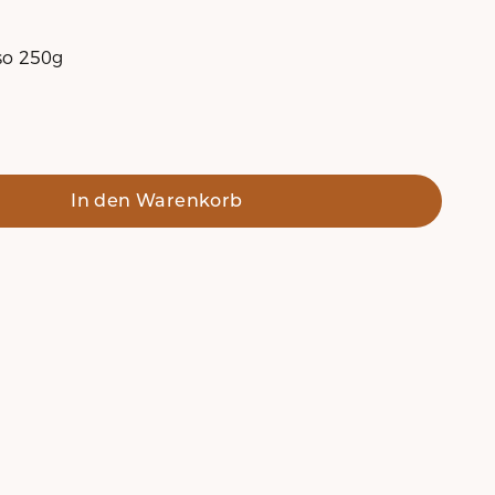
sso 250g
In den Warenkorb
o
genügend Geschmack