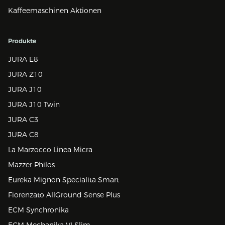
Kaffeemaschinen Aktionen
Produkte
JURA E8
JURA Z10
JURA J10
JURA J10 Twin
JURA C3
JURA C8
La Marzocco Linea Micra
Mazzer Philos
Eureka Mignon Specialita Smart
Fiorenzato AllGround Sense Plus
ECM Synchronika
ECM Mechanika VI Slim