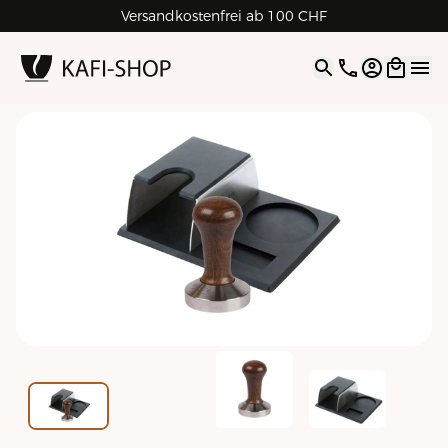
Versandkostenfrei ab 100 CHF
4.9
| 5.0
Google
Open opti