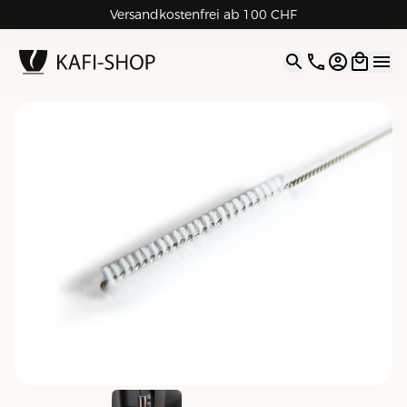
Versandkostenfrei ab 100 CHF
4.9
| 5.0
Google
Open opti