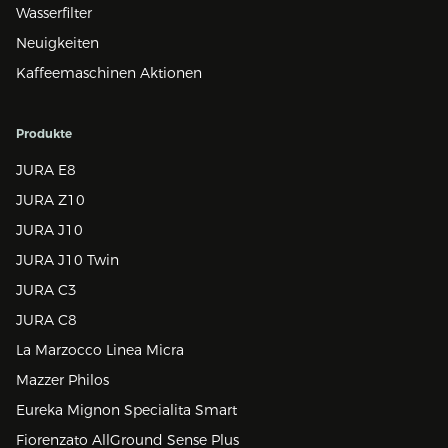
Wasserfilter
Neuigkeiten
Kaffeemaschinen Aktionen
Produkte
JURA E8
JURA Z10
JURA J10
JURA J10 Twin
JURA C3
JURA C8
La Marzocco Linea Micra
Mazzer Philos
Eureka Mignon Specialita Smart
Fiorenzato AllGround Sense Plus