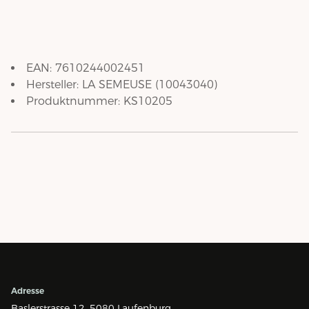
EAN:
7610244002451
Hersteller:
LA SEMEUSE
(
10043040
)
Produktnummer:
KS10205
Adresse
Baslerstrasse 12,
5080 Laufenburg