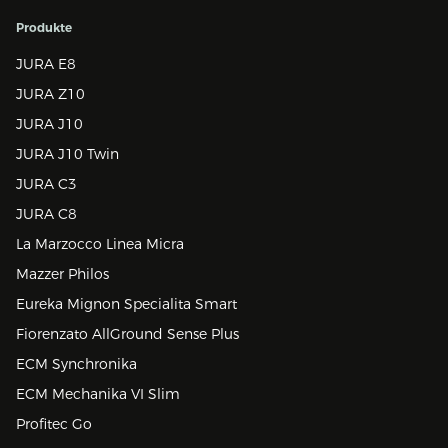
Produkte
JURA E8
JURA Z10
JURA J10
JURA J10 Twin
JURA C3
JURA C8
La Marzocco Linea Micra
Mazzer Philos
Eureka Mignon Specialita Smart
Fiorenzato AllGround Sense Plus
ECM Synchronika
ECM Mechanika VI Slim
Profitec Go