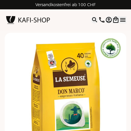
Versandkostenfrei ab 100 CHF
4.9
| 5.0
Google
Open opti