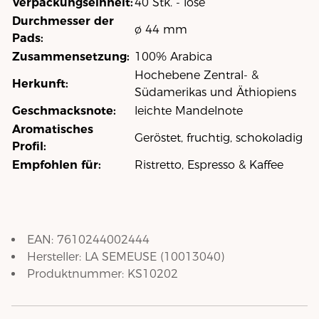
Verpackungseinheit:
40 Stk. - lose
Durchmesser der
ø 44 mm
Pads:
Zusammensetzung:
100% Arabica
Hochebene Zentral- &
Herkunft:
Südamerikas und Äthiopiens
Geschmacksnote:
leichte Mandelnote
Aromatisches
Geröstet, fruchtig, schokoladig
Profil:
Empfohlen für:
Ristretto, Espresso & Kaffee
EAN:
7610244002444
Hersteller:
LA SEMEUSE
(
10013040
)
Produktnummer:
KS10202