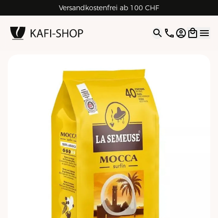
Rechnungskauf für Geschäftskunden
Versandkostenfrei ab 100 CHF
4.9
| 5.0
Google
Open opti