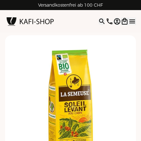
Rechnungskauf für Geschäftskunden
Versandkostenfrei ab 100 CHF
4.9
| 5.0
Google
Open opti