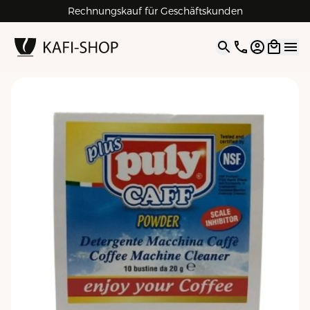
Rechnungskauf für Geschäftskunden
4.9
| 5.0
Google
Open opti