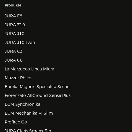
Produkte
JURA E8
JURA Z10
JURA J10
JURA J10 Twin
JURA C3
JURA C8
La Marzocco Linea Micra
Mazzer Philos
Eureka Mignon Specialita Smart
Fiorenzato AllGround Sense Plus
ECM Synchronika
ECM Mechanika VI Slim
Profitec Go
JURA Claris Smart+ 3er