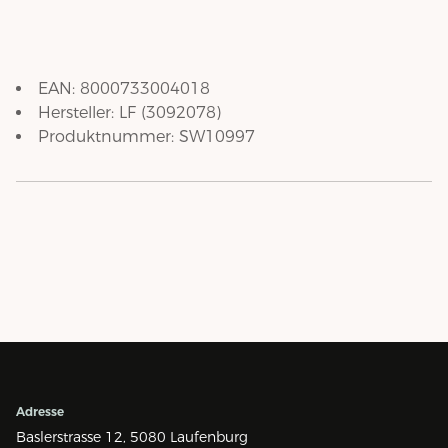
EAN:
8000733004018
Hersteller:
LF
(
3092078
)
Produktnummer:
SW10997
Adresse
Baslerstrasse 12,
5080 Laufenburg