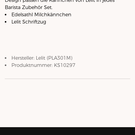
Design passen die Kännchen von Lelit in jedes
Barista Zubehör Set.
Edelsathl Milchkännchen
Lelit Schriftzug
Hersteller:
Lelit
(
PLA301M
)
Produktnummer:
KS10297