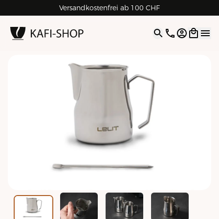
Versandkostenfrei ab 100 CHF
4.9
| 5.0
Google
Open opti