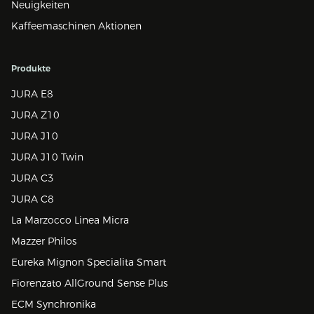
Neuigkeiten
Kaffeemaschinen Aktionen
Produkte
JURA E8
JURA Z10
JURA J10
JURA J10 Twin
JURA C3
JURA C8
La Marzocco Linea Micra
Mazzer Philos
Eureka Mignon Specialita Smart
Fiorenzato AllGround Sense Plus
ECM Synchronika