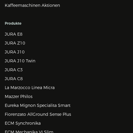
Kaffeemaschinen Aktionen
Produkte
JURA E8
JURA Z10
JURA J10
JURA J10 Twin
JURA C3
JURA C8
La Marzocco Linea Micra
Mazzer Philos
Eureka Mignon Specialita Smart
Fiorenzato AllGround Sense Plus
ECM Synchronika
ECM Mechanika VI Slim