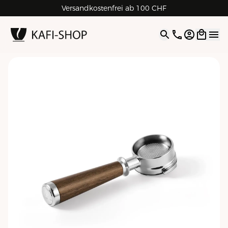
Versandkostenfrei ab 100 CHF
4.9
| 5.0
Google
Open opti