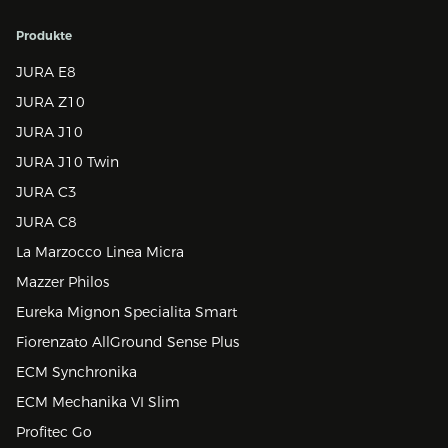
Produkte
JURA E8
JURA Z10
JURA J10
JURA J10 Twin
JURA C3
JURA C8
La Marzocco Linea Micra
Mazzer Philos
Eureka Mignon Specialita Smart
Fiorenzato AllGround Sense Plus
ECM Synchronika
ECM Mechanika VI Slim
Profitec Go