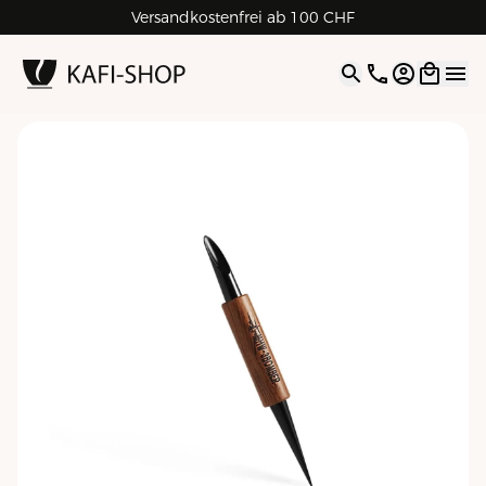
Versandkostenfrei ab 100 CHF
4.9
| 5.0
Google
Open opti