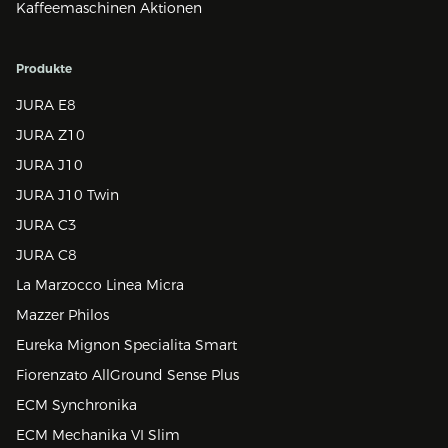
Kaffeemaschinen Aktionen
Produkte
JURA E8
JURA Z10
JURA J10
JURA J10 Twin
JURA C3
JURA C8
La Marzocco Linea Micra
Mazzer Philos
Eureka Mignon Specialita Smart
Fiorenzato AllGround Sense Plus
ECM Synchronika
ECM Mechanika VI Slim