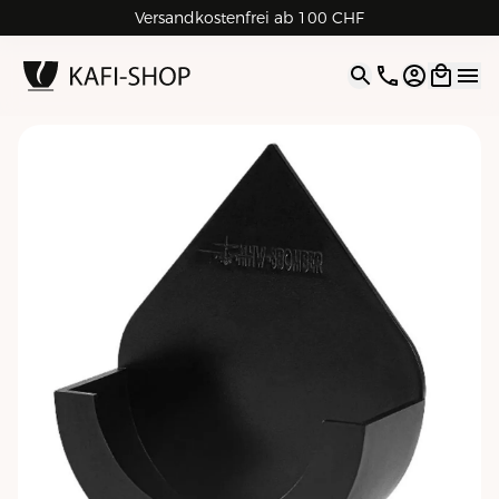
Versandkostenfrei ab 100 CHF
4.9
| 5.0
Google
Open opti