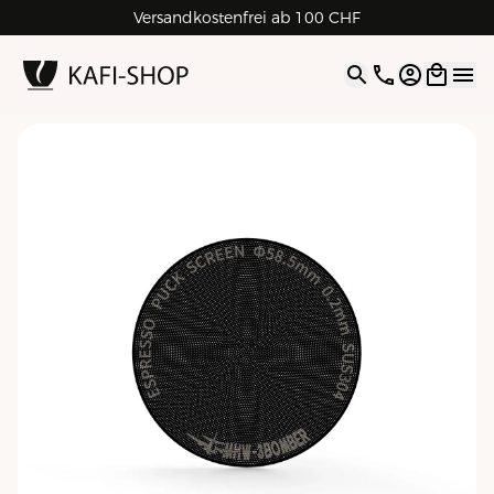
Versandkostenfrei ab 100 CHF
4.9
| 5.0
Google
Open opti