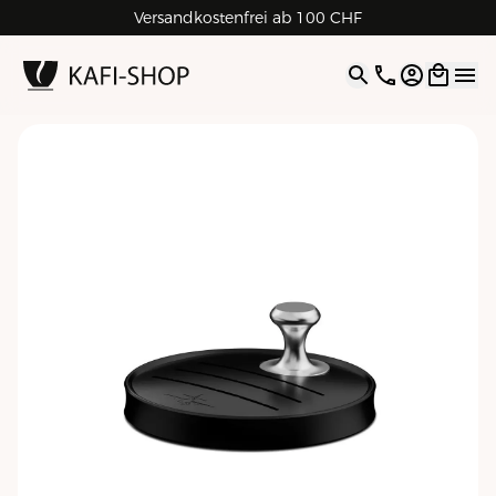
Versandkostenfrei ab 100 CHF
4.9
| 5.0
Google
Open opti