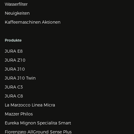
Wasserfilter
Neuigkeiten
Kaffeemaschinen Aktionen
Produkte
JURA E8
JURA Z10
JURA J10
JURA J10 Twin
JURA C3
JURA C8
La Marzocco Linea Micra
Mazzer Philos
Eureka Mignon Specialita Smart
Fiorenzato AllGround Sense Plus