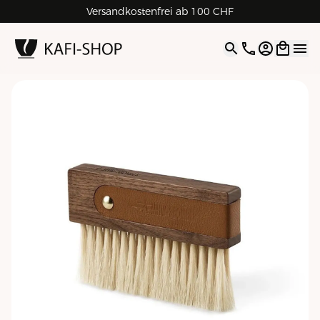
Versandkostenfrei ab 100 CHF
4.9
| 5.0
Google
Open opti