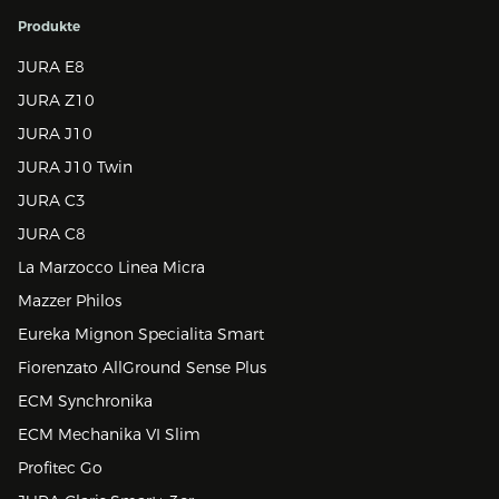
Produkte
JURA E8
JURA Z10
JURA J10
JURA J10 Twin
JURA C3
JURA C8
La Marzocco Linea Micra
Mazzer Philos
Eureka Mignon Specialita Smart
Fiorenzato AllGround Sense Plus
ECM Synchronika
ECM Mechanika VI Slim
Profitec Go