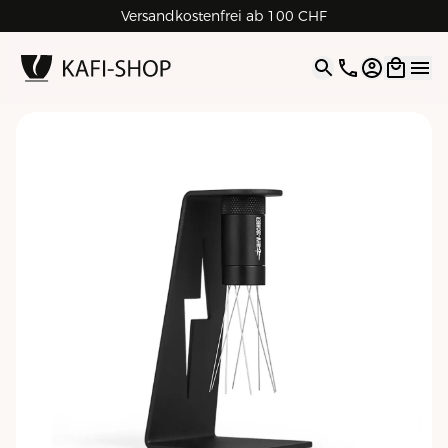
Versandkostenfrei ab 100 CHF
4.9
| 5.0
Google
Open opti