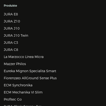
Produkte
JURA E8
JURA Z10
JURA J10
JURA J10 Twin
JURA C3
JURA C8
La Marzocco Linea Micra
Mazzer Philos
Eureka Mignon Specialita Smart
Fiorenzato AllGround Sense Plus
ECM Synchronika
ECM Mechanika VI Slim
Profitec Go