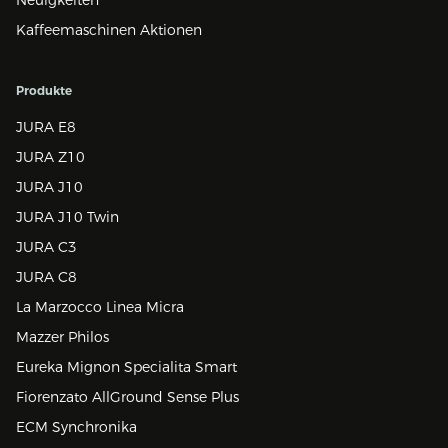
Kaffeemaschinen Aktionen
Produkte
JURA E8
JURA Z10
JURA J10
JURA J10 Twin
JURA C3
JURA C8
La Marzocco Linea Micra
Mazzer Philos
Eureka Mignon Specialita Smart
Fiorenzato AllGround Sense Plus
ECM Synchronika