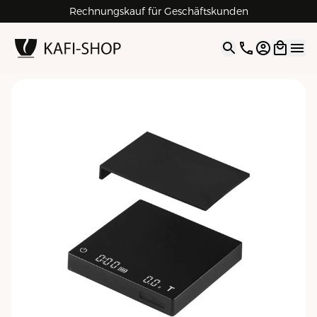
Rechnungskauf für Geschäftskunden
4.9
| 5.0
Google
Open opti