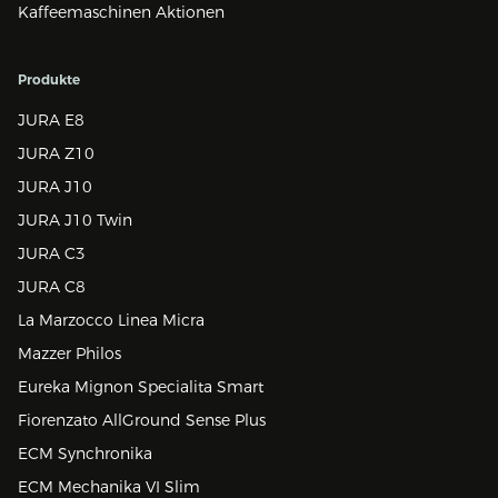
Kaffeemaschinen Aktionen
Produkte
JURA E8
JURA Z10
JURA J10
JURA J10 Twin
JURA C3
JURA C8
La Marzocco Linea Micra
Mazzer Philos
Eureka Mignon Specialita Smart
Fiorenzato AllGround Sense Plus
ECM Synchronika
ECM Mechanika VI Slim