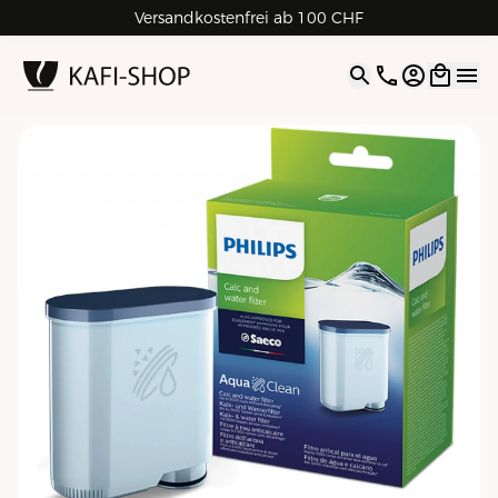
Versandkostenfrei ab 100 CHF
4.9
| 5.0
Google
Open opti