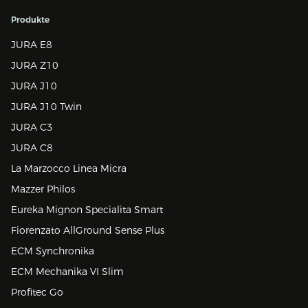
Produkte
JURA E8
JURA Z10
JURA J10
JURA J10 Twin
JURA C3
JURA C8
La Marzocco Linea Micra
Mazzer Philos
Eureka Mignon Specialita Smart
Fiorenzato AllGround Sense Plus
ECM Synchronika
ECM Mechanika VI Slim
Profitec Go