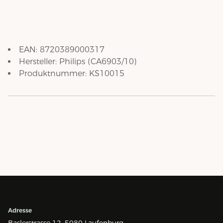
EAN:
8720389000317
Hersteller:
Philips
(
CA6903/10
)
Produktnummer:
KS10015
Adresse
Baslerstrasse 12,
5080 Laufenburg