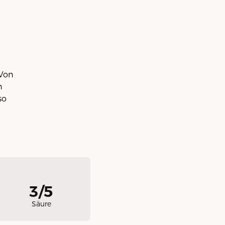
 Von
n
so
3/5
Säure