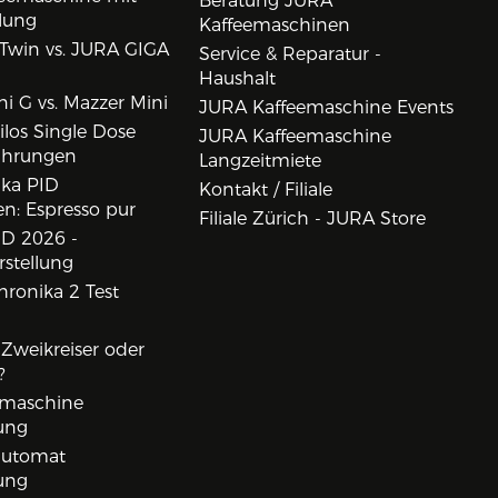
Beratung JURA
lung
Kaffeemaschinen
Twin vs. JURA GIGA
Service & Reparatur -
Haushalt
i G vs. Mazzer Mini
JURA Kaffeemaschine Events
los Single Dose
JURA Kaffeemaschine
ahrungen
Langzeitmiete
ika PID
Kontakt / Filiale
n: Espresso pur
Filiale Zürich - JURA Store
D 2026 -
rstellung
ronika 2 Test
, Zweikreiser oder
?
rmaschine
ung
lautomat
ung