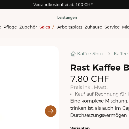
Versandkostenfrei ab 100 CHF
Rechnungskauf für Geschäftskunden
Leistungen
e
Pflege
Zubehör
Sales
/
Arbeitsplatz
Zuhause
Service
Mi
Kaffee Shop
Kaffee
Rast Kaffee 
7.80
CHF
Preis inkl. Mwst.
Kauf auf Rechnung für 
Eine komplexe Mischung, 
trinken ist, als auch im
Durchsetzungsvermögen b
Varianten