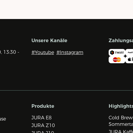
Unsere Kanäle
Zahlungs
0, 13:30 -
#Youtube
#Instagram
Produkte
Highlight
JURA E8
Cold Brew
use
Sommert
JURA Z10
JURA Kaff