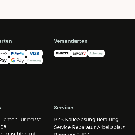
arten
Versandarten
s
Services
 Lemon für heisse
B2B Kaffeelösung Beratung
age
Service Reparatur Arbeitsplatz
eemaschine mit