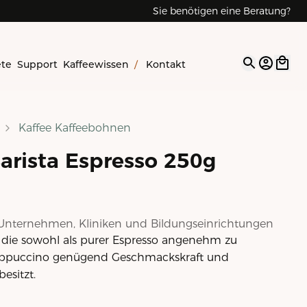
Sie benötigen eine Beratung?
Reparaturen & Service
ete
Support
Kaffeewissen
/
Kontakt
Open op
Kaffee Kaffeebohnen
Barista Espresso 250g
Unternehmen, Kliniken und Bildungseinrichtungen
die sowohl als purer Espresso angenehm zu
 Cappuccino genügend Geschmackskraft und
esitzt.