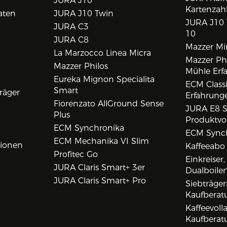
JURA J10
Kartenzah
aten
JURA J10 Twin
JURA J10 
JURA C3
10
JURA C8
Mazzer Min
La Marzocco Linea Micra
Mazzer Phi
Mazzer Philos
Mühle Erf
Eureka Mignon Specialita
ECM Class
Smart
räger
Erfahrunge
Fiorenzato AllGround Sense
JURA E8 S
Plus
Produktvo
ECM Synchronika
ECM Synch
ECM Mechanika VI Slim
tionen
Kaffeeabo
Profitec Go
Einkreiser
JURA Claris Smart+ 3er
Dualboiler
JURA Claris Smart+ Pro
Siebträge
Kaufberat
Kaffeevol
Kaufberat