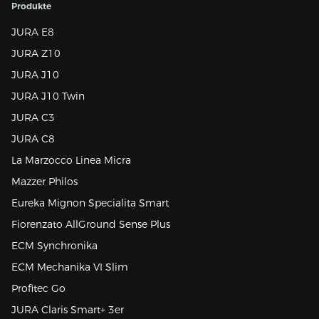
Produkte
JURA E8
JURA Z10
JURA J10
JURA J10 Twin
JURA C3
JURA C8
La Marzocco Linea Micra
Mazzer Philos
Eureka Mignon Specialita Smart
Fiorenzato AllGround Sense Plus
ECM Synchronika
ECM Mechanika VI Slim
Profitec Go
JURA Claris Smart+ 3er