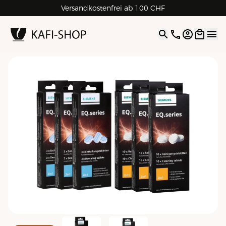
Versandkostenfrei ab 100 CHF
4.9
| 5.0
Google
Open opti