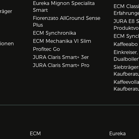
Eureka Mignon Specialita
ECM Class
Smart
räger
Erfahrunge
Fiorenzato AllGround Sense
JURA E8 S
Plus
Produktvo
ECM Synchronika
ECM Synch
ECM Mechanika VI Slim
tionen
Kaffeeabo
Profitec Go
Einkreiser
JURA Claris Smart+ 3er
Dualboiler
JURA Claris Smart+ Pro
Siebträge
Kaufberat
Kaffeevol
Kaufberat
ECM
Eureka