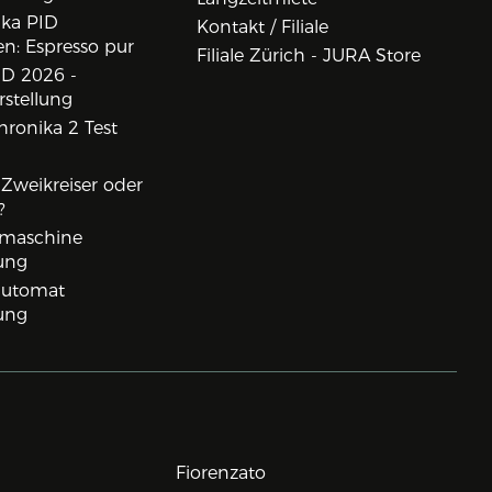
ika PID
Kontakt / Filiale
n: Espresso pur
Filiale Zürich - JURA Store
D 2026 -
rstellung
ronika 2 Test
, Zweikreiser oder
?
rmaschine
ung
lautomat
ung
Fiorenzato