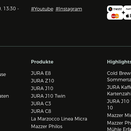
0, 13:30 -
#Youtube
#Instagram
Produkte
Highlight
JURA E8
Cold Brew
use
Sommert
JURA Z10
JURA Kaff
JURA J10
Kartenzah
aten
JURA J10 Twin
JURA J10 
JURA C3
10
JURA C8
Mazzer Min
La Marzocco Linea Micra
Mazzer Phi
Mazzer Philos
Mühle Erf