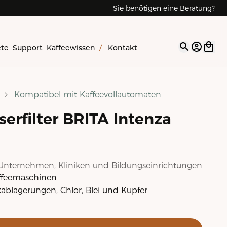
Sie benötigen eine Beratung?
ete
Support
Kaffeewissen
/
Kontakt
Open op
Kompatibel mit Kaffeevollautomaten
erfilter BRITA Intenza
Unternehmen, Kliniken und Bildungseinrichtungen
affeemaschinen
kablagerungen, Chlor, Blei und Kupfer