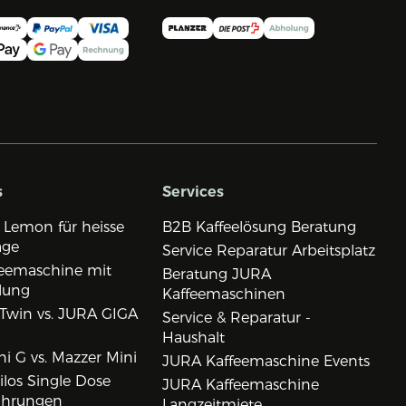
s
Services
 Lemon für heisse
B2B Kaffeelösung Beratung
age
Service Reparatur Arbeitsplatz
eemaschine mit
Beratung JURA
lung
Kaffeemaschinen
Twin vs. JURA GIGA
Service & Reparatur -
Haushalt
i G vs. Mazzer Mini
JURA Kaffeemaschine Events
los Single Dose
JURA Kaffeemaschine
ahrungen
Langzeitmiete