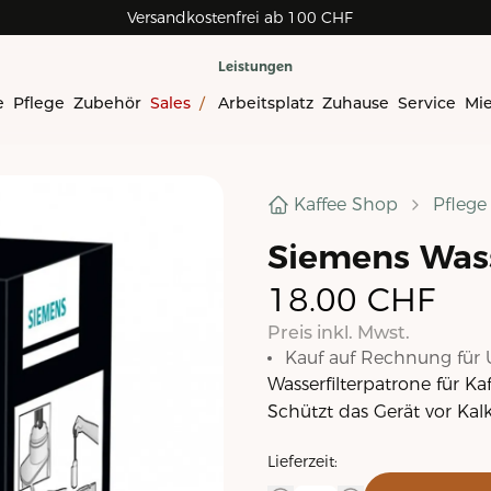
Versandkostenfrei ab 100 CHF
Leistungen
e
Pflege
Zubehör
Sales
/
Arbeitsplatz
Zuhause
Service
Mi
Kaffee Shop
Pflege
Siemens Wass
18.00
CHF
Preis inkl. Mwst.
Kauf auf Rechnung für 
Wasserfilterpatrone für K
Schützt das Gerät vor Kal
Lieferzeit: