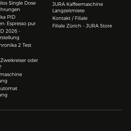
los Single Dose
JURA Kaffeemaschine
ahrungen
Langzeitmiete
ika PID
Kontakt / Filiale
n: Espresso pur
Filiale Zürich - JURA Store
D 2026 -
rstellung
ronika 2 Test
, Zweikreiser oder
?
rmaschine
ung
lautomat
ung