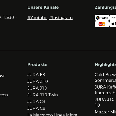
Unsere Kanäle
Zahlungs
0, 13:30 -
#Youtube
#Instagram
Produkte
Highlight
JURA E8
Cold Brew
use
Sommert
JURA Z10
JURA Kaff
JURA J10
Kartenzah
aten
JURA J10 Twin
JURA J10 
JURA C3
10
JURA C8
Mazzer Min
La Marzocco Linea Micra