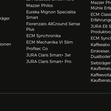
Mazzer Phi
Mazzer Philos
Mühle Erf
Eureka Mignon Specialita
ECM Class
Smart
räger
Erfahrunge
Fiorenzato AllGround Sense
JURA E8 S
Plus
Produktvo
ECM Synchronika
ECM Synch
ECM Mechanika VI Slim
tionen
Kaffeeabo
Profitec Go
Einkreiser
JURA Claris Smart+ 3er
Dualboiler
JURA Claris Smart+ Pro
Siebträge
Kaufberat
Kaffeevol
Kaufberat