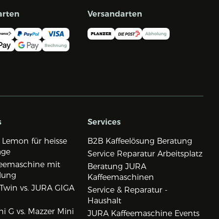
arten
Versandarten
s
Services
 Lemon für heisse
B2B Kaffeelösung Beratung
age
Service Reparatur Arbeitsplatz
eemaschine mit
Beratung JURA
lung
Kaffeemaschinen
Twin vs. JURA GIGA
Service & Reparatur -
Haushalt
i G vs. Mazzer Mini
JURA Kaffeemaschine Events