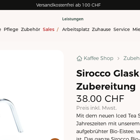
Versandkostenfrei ab 100 CHF
Leistungen
e
Pflege
Zubehör
Sales
/
Arbeitsplatz
Zuhause
Service
Mi
Kaffee Shop
Zubeh
Sirocco Glask
Zubereitung
38.00
CHF
Preis inkl. Mwst.
Mit dem neuen Iced Tea 
Jahreszeiten mit unserem B
aufgebrühter Bio-Eistee,
ist. Das ganze Sirocco Bi