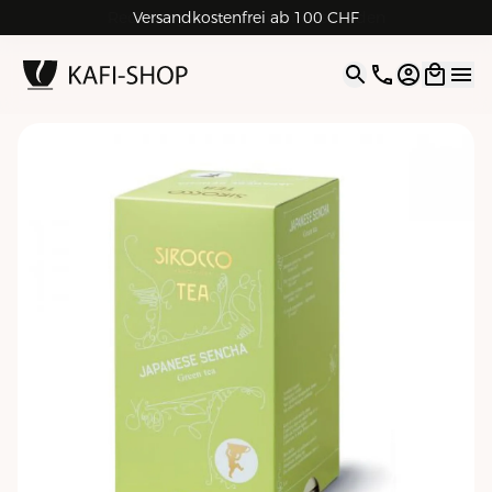
Rechnungskauf für Geschäftskunden
Versandkostenfrei ab 100 CHF
4.9
| 5.0
Google
Open opti