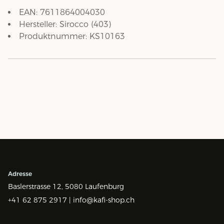
EAN:
7611864004030
Hersteller:
Sirocco
(
403
)
Produktnummer:
KS10163
Adresse
Baslerstrasse 12,
5080 Laufenburg
+41 62 875 2917 |
info@kafi-shop.ch