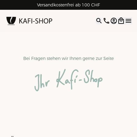
Rechnungskauf für Geschäftskunden
Versandkostenfrei ab 100 CHF
4.9
| 5.0
Google
Open opti
Bei Fragen stehen wir Ihnen gerne zur Seite