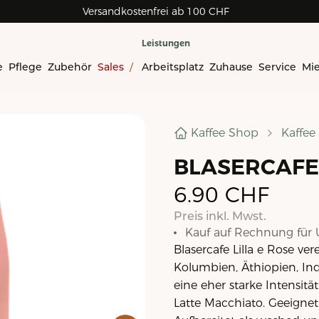
Versandkostenfrei ab 100 CHF
Leistungen
e
Pflege
Zubehör
Sales
/
Arbeitsplatz
Zuhause
Service
Mi
Kaffee Shop
Kaffee
BLASERCAFE L
6.90
CHF
Preis inkl. Mwst.
Kauf auf Rechnung für 
Blasercafe Lilla e Rose ve
Kolumbien, Äthiopien, Ind
eine eher starke Intensitä
Latte Macchiato. Geeignet