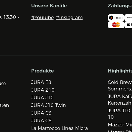
Unsere Kanäle
Zahlungs
0, 13:30 -
#Youtube
#Instagram
Produkte
Highlight
JURA E8
Cold Brew
use
Sommert
JURA Z10
JURA Kaff
JURA J10
Kartenzah
aten
JURA J10 Twin
JURA J10 
JURA C3
10
JURA C8
Mazzer Min
La Marzocco Linea Micra