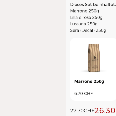
Dieses Set beinhaltet:
Marrone 250g
Lilla e rose 250g
Lussuria 250g
Sera (Decaf) 250g
Marrone 250g
6.70
CHF
26.30
27.70
CHF