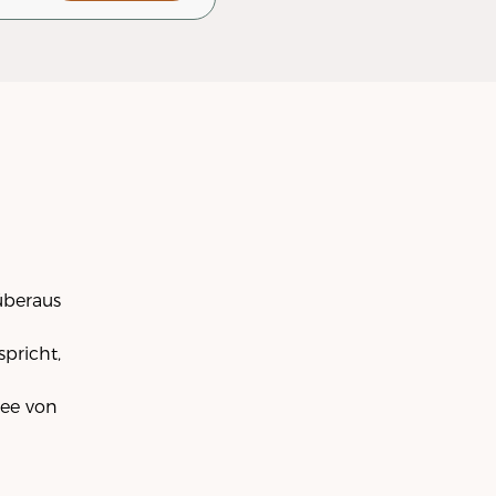
überaus
pricht,
see von