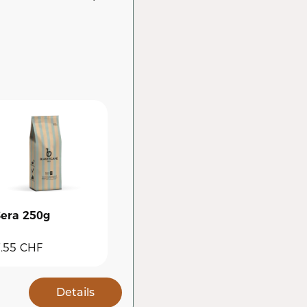
era 250g
.55
CHF
Details