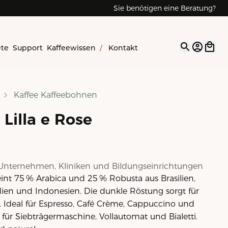
Sie benötigen eine Beratung?
ete
Support
Kaffeewissen
/
Kontakt
Open op
Kaffee Kaffeebohnen
illa e Rose
Unternehmen, Kliniken und Bildungseinrichtungen
reint 75 % Arabica und 25 % Robusta aus Brasilien,
ien und Indonesien. Die dunkle Röstung sorgt für
t. Ideal für Espresso, Café Crème, Cappuccino und
 für Siebträgermaschine, Vollautomat und Bialetti.