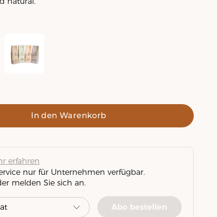
d natural.
Blasercafé Probierpaket
In den Warenkorb
r erfahren
Service nur für Unternehmen verfügbar.
der melden Sie sich an.
Abo bestellen