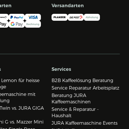
arten
Versandarten
s
Services
 Lemon für heisse
B2B Kaffeelösung Beratung
age
Service Reparatur Arbeitsplatz
eemaschine mit
Beratung JURA
lung
Kaffeemaschinen
Twin vs. JURA GIGA
Service & Reparatur -
Haushalt
i G vs. Mazzer Mini
JURA Kaffeemaschine Events