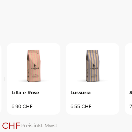
Lilla e Rose
Lussuria
S
6.90
CHF
6.55
CHF
7
CHF
Preis inkl. Mwst.