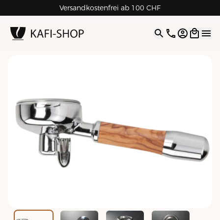
Versandkostenfrei ab 100 CHF
4.9
| 5.0
Google
Open opti