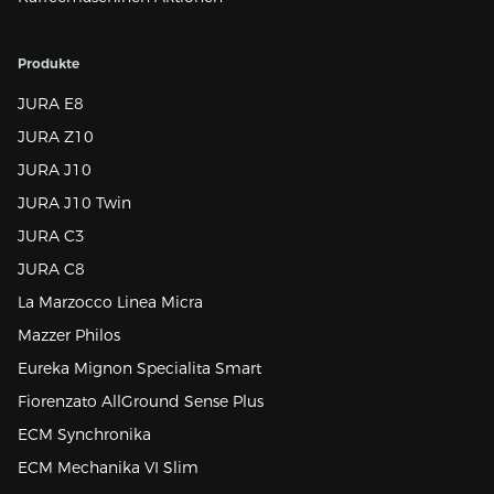
Produkte
JURA E8
JURA Z10
JURA J10
JURA J10 Twin
JURA C3
JURA C8
La Marzocco Linea Micra
Mazzer Philos
Eureka Mignon Specialita Smart
Fiorenzato AllGround Sense Plus
ECM Synchronika
ECM Mechanika VI Slim