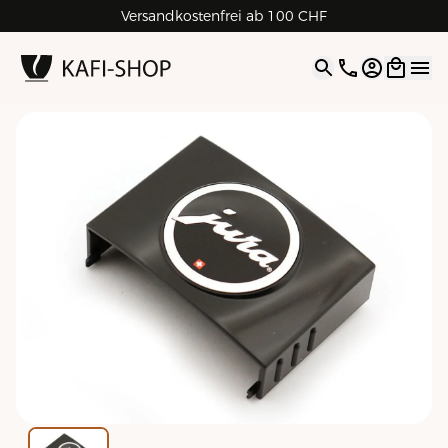
Versandkostenfrei ab 100 CHF
4.9
| 5.0
Google
Open opti