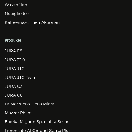
Wasserfilter
Neuigkeiten
Kaffeemaschinen Aktionen
Produkte
JURA E8
JURA Z10
JURA J10
JURA J10 Twin
JURA C3
JURA C8
La Marzocco Linea Micra
Mazzer Philos
Eureka Mignon Specialita Smart
Fiorenzato AllGround Sense Plus