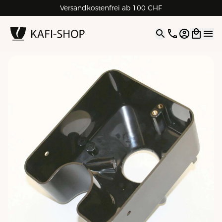
Versandkostenfrei ab 100 CHF
4.9
| 5.0
Google
Open opti