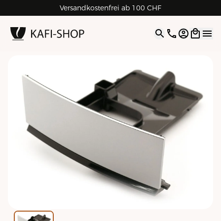
Versandkostenfrei ab 100 CHF
4.9
| 5.0
Google
Open opti