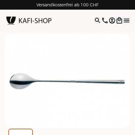
Versandkostenfrei ab 100 CHF
4.9
| 5.0
Google
Open opti