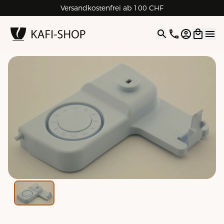
Versandkostenfrei ab 100 CHF
4.9
| 5.0
Google
Open opti