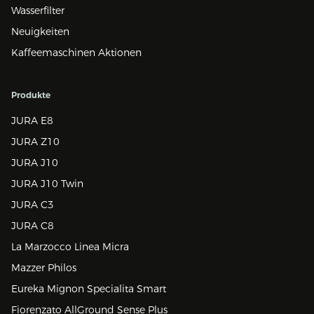
Wasserfilter
Neuigkeiten
Kaffeemaschinen Aktionen
Produkte
JURA E8
JURA Z10
JURA J10
JURA J10 Twin
JURA C3
JURA C8
La Marzocco Linea Micra
Mazzer Philos
Eureka Mignon Specialita Smart
Fiorenzato AllGround Sense Plus