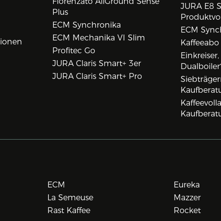
Fiorenzato AllGround Sense
JURA E8 S
Plus
Produktvo
ECM Synchronika
ECM Synch
ECM Mechanika VI Slim
tionen
Kaffeeabo
Profitec Go
Einkreiser
JURA Claris Smart+ 3er
Dualboiler
JURA Claris Smart+ Pro
Siebträge
Kaufberat
Kaffeevol
Kaufberat
ECM
Eureka
La Semeuse
Mazzer
Rast Kaffee
Rocket