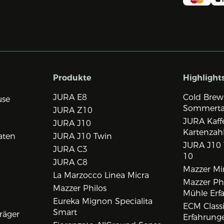
Produkte
Highlight
JURA E8
Cold Brew
use
Sommert
JURA Z10
JURA Kaff
JURA J10
Kartenzah
aten
JURA J10 Twin
JURA J10 
JURA C3
10
JURA C8
Mazzer Min
La Marzocco Linea Micra
Mazzer Phi
Mazzer Philos
Mühle Erf
Eureka Mignon Specialita
ECM Class
Smart
räger
Erfahrunge