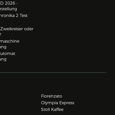
D 2026 -
rstellung
ronika 2 Test
, Zweikreiser oder
?
rmaschine
ung
lautomat
ung
Fiorenzato
Olympia Express
Stoll Kaffee