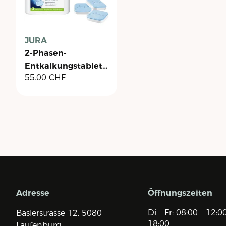
JURA
2-Phasen-
Entkalkungstabletten
55.00
CHF
- Dose à 36 Stück
Adresse
Öffnungszeiten
Di - Fr: 08:00 - 12:0
Baslerstrasse 12,
5080
18:00
Laufenburg