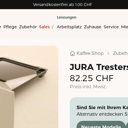
Versandkostenfrei ab 100 CHF
Leistungen
e
Pflege
Zubehör
Sales
/
Arbeitsplatz
Zuhause
Service
Mi
Kaffee Shop
Zubeh
JURA Tresters
82.25
CHF
Preis inkl. Mwst.
Sind Sie mit Ihrem Ka
Alternativ entdecken S
Neueste Modelle