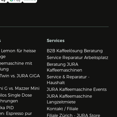
s
Services
 Lemon für heisse
B2B Kaffeelösung Beratung
age
Service Reparatur Arbeitsplatz
eemaschine mit
Beratung JURA
lung
Kaffeemaschinen
Twin vs. JURA GIGA
Service & Reparatur -
Haushalt
i G vs. Mazzer Mini
JURA Kaffeemaschine Events
los Single Dose
JURA Kaffeemaschine
ahrungen
Langzeitmiete
ika PID
Kontakt / Filiale
n: Espresso pur
Filiale Zürich - JURA Store