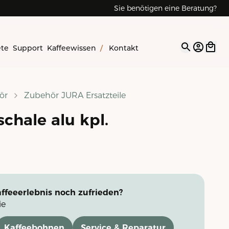
Sie benötigen eine Beratung?
ete
Support
Kaffeewissen
/
Kontakt
Open op
ör
Zubehör JURA Ersatzteile
chale alu kpl.
ffeeerlebnis noch zufrieden?
ie
Kaffeebohnen
Service & Reparatur