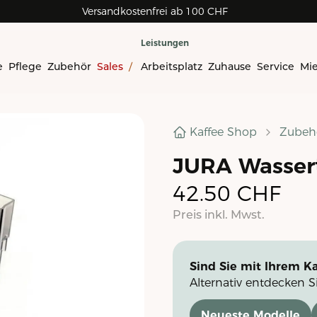
Versandkostenfrei ab 100 CHF
Leistungen
e
Pflege
Zubehör
Sales
/
Arbeitsplatz
Zuhause
Service
Mi
Kaffee Shop
Zubeh
JURA Wasser
42.50
CHF
Preis inkl. Mwst.
Sind Sie mit Ihrem Ka
Alternativ entdecken S
Neueste Modelle