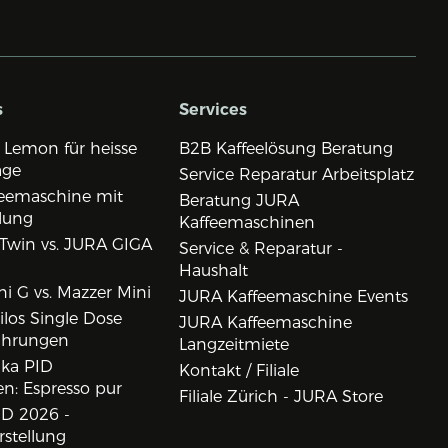
s
Services
 Lemon für heisse
B2B Kaffeelösung Beratung
age
Service Reparatur Arbeitsplatz
eemaschine mit
Beratung JURA
lung
Kaffeemaschinen
Twin vs. JURA GIGA
Service & Reparatur -
Haushalt
i G vs. Mazzer Mini
JURA Kaffeemaschine Events
los Single Dose
JURA Kaffeemaschine
ahrungen
Langzeitmiete
ika PID
Kontakt / Filiale
n: Espresso pur
Filiale Zürich - JURA Store
D 2026 -
rstellung