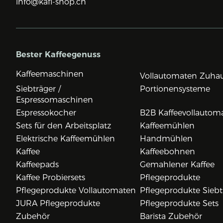
info@kafi-shop.ch
Bester Kaffeegenuss
Kaffeemaschinen
Vollautomaten Zuha
Siebträger /
Portionensysteme
Espressomaschinen
Espressokocher
B2B Kaffeevollautom
Sets für den Arbeitsplatz
Kaffeemühlen
Elektrische Kaffeemühlen
Handmühlen
Kaffee
Kaffeebohnen
Kaffeepads
Gemahlener Kaffee
Kaffee Probiersets
Pflegeprodukte
Pflegeprodukte Vollautomaten
Pflegeprodukte Siebt
JURA Pflegeprodukte
Pflegeprodukte Sets
Zubehör
Barista Zubehör