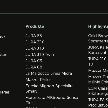
Produkte
Highlight
JURA E8
Cold Brew
use
Sommert
JURA Z10
JURA Kaff
JURA J10
Kartenzah
aten
JURA J10 Twin
JURA J10 
JURA C3
10
JURA C8
Mazzer Min
La Marzocco Linea Micra
Mazzer Phi
Mazzer Philos
Mühle Erf
Eureka Mignon Specialita
ECM Class
Smart
räger
Erfahrunge
Fiorenzato AllGround Sense
JURA E8 S
Plus
Produktvo