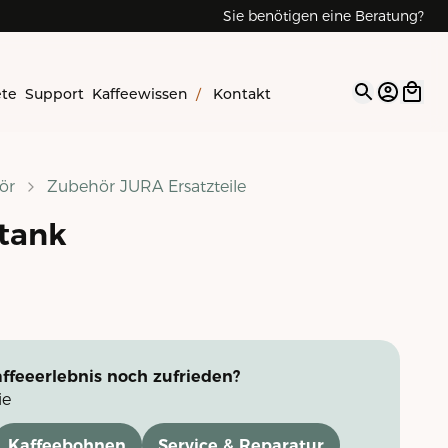
Sie benötigen eine Beratung?
ete
Support
Kaffeewissen
/
Kontakt
Open op
ör
Zubehör JURA Ersatzteile
tank
ffeeerlebnis noch zufrieden?
ie
Kaffeebohnen
Service & Reparatur