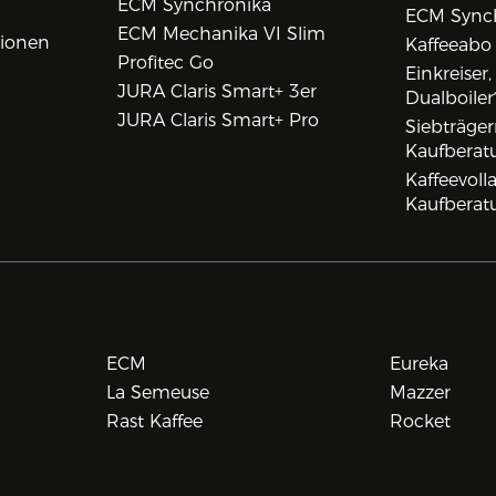
ECM Synchronika
ECM Synch
ECM Mechanika VI Slim
tionen
Kaffeeabo
Profitec Go
Einkreiser
JURA Claris Smart+ 3er
Dualboiler
JURA Claris Smart+ Pro
Siebträge
Kaufberat
Kaffeevol
Kaufberat
ECM
Eureka
La Semeuse
Mazzer
Rast Kaffee
Rocket