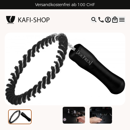
Versandkostenfrei ab 100 CHF
4.9
| 5.0
Google
Open opti